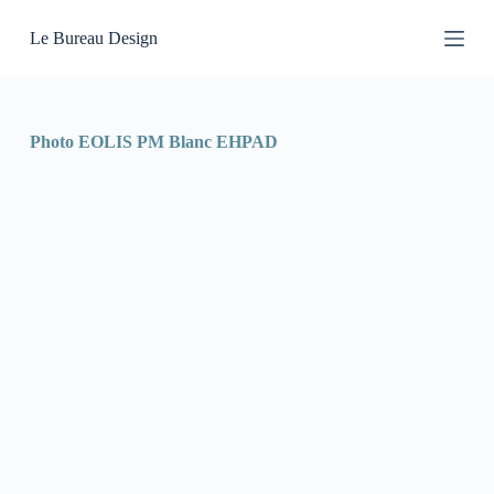
P
Le Bureau Design
a
s
s
e
r
a
Photo EOLIS PM Blanc EHPAD
u
c
o
n
t
e
n
u