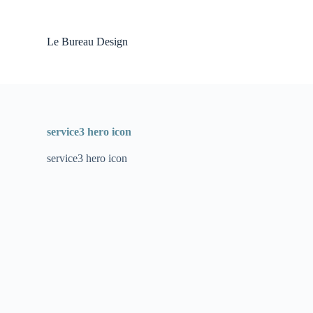
P
a
s
Le Bureau Design
s
e
r
a
u
c
o
service3 hero icon
n
t
service3 hero icon
e
n
u