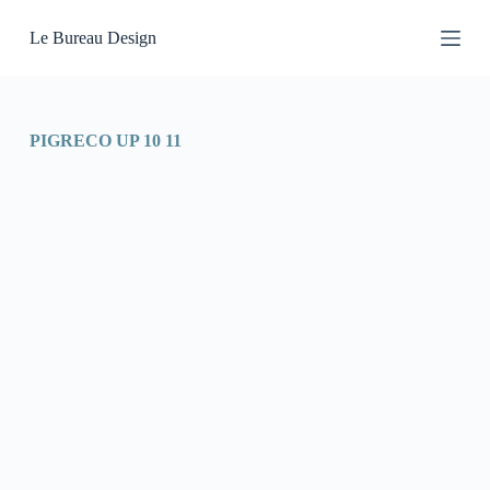
P
Le Bureau Design
a
s
s
e
r
a
PIGRECO UP 10 11
u
c
o
n
t
e
n
u