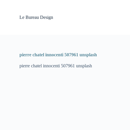
P
a
s
Le Bureau Design
s
e
r
a
u
c
o
pierre chatel innocenti 507961 unsplash
n
t
pierre chatel innocenti 507961 unsplash
e
n
u