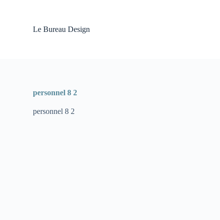
P
a
s
Le Bureau Design
s
e
r
a
u
c
o
personnel 8 2
n
t
personnel 8 2
e
n
u