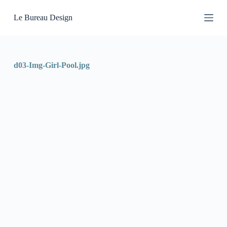
P
Le Bureau Design
a
s
s
e
r
a
d03-Img-Girl-Pool.jpg
u
c
o
n
t
e
n
u