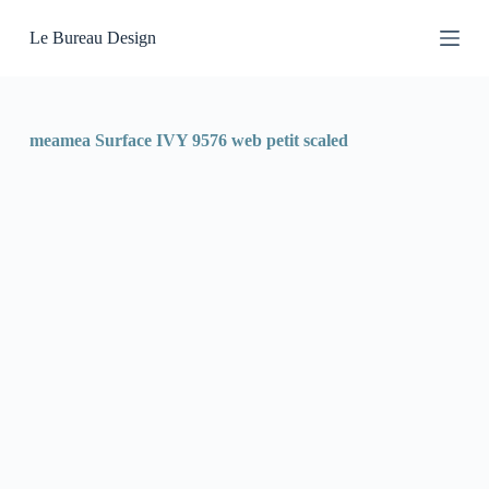
P
Le Bureau Design
a
s
s
e
r
a
meamea Surface IVY 9576 web petit scaled
u
c
o
n
t
e
n
u