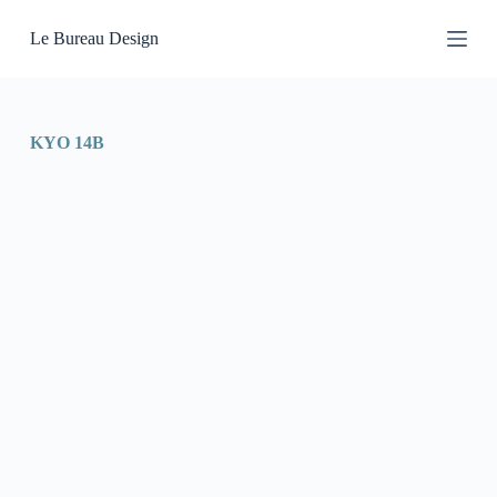
P
Le Bureau Design
a
s
s
e
r
a
KYO 14B
u
c
o
n
t
e
n
u