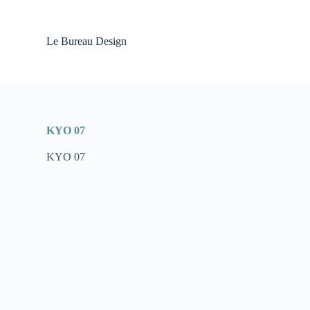
P
a
s
Le Bureau Design
s
e
r
a
u
c
o
KYO 07
n
t
KYO 07
e
n
u