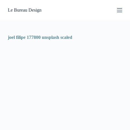
P
Le Bureau Design
a
s
s
e
r
a
joel filipe 177800 unsplash scaled
u
c
o
n
t
e
n
u