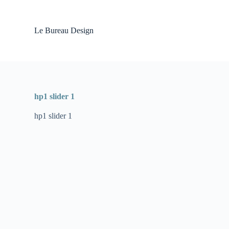
P
a
s
Le Bureau Design
s
e
r
a
u
c
o
hp1 slider 1
n
t
hp1 slider 1
e
n
u