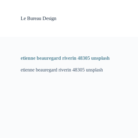
P
a
s
Le Bureau Design
s
e
r
a
u
c
o
etienne beauregard riverin 48305 unsplash
n
t
etienne beauregard riverin 48305 unsplash
e
n
u