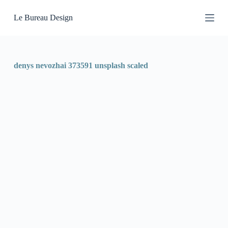
P
Le Bureau Design
a
s
s
e
r
a
denys nevozhai 373591 unsplash scaled
u
c
o
n
t
e
n
u