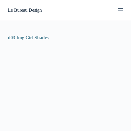
P
Le Bureau Design
a
s
s
e
r
a
d03 Img Girl Shades
u
c
o
n
t
e
n
u