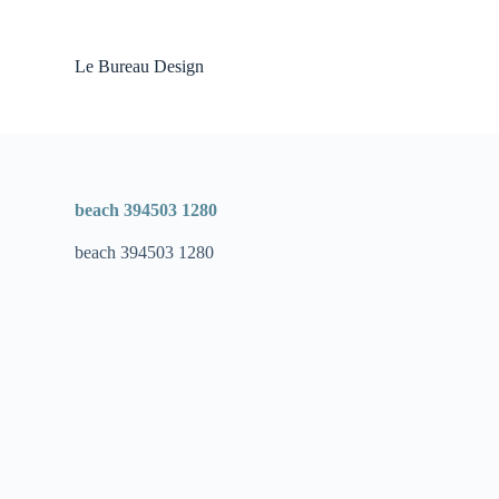
P
a
s
Le Bureau Design
s
e
r
a
u
c
o
beach 394503 1280
n
t
beach 394503 1280
e
n
u