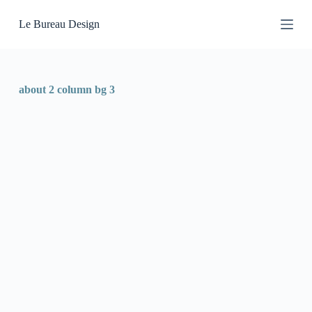
P
Le Bureau Design
a
s
s
e
r
a
about 2 column bg 3
u
c
o
n
t
e
n
u