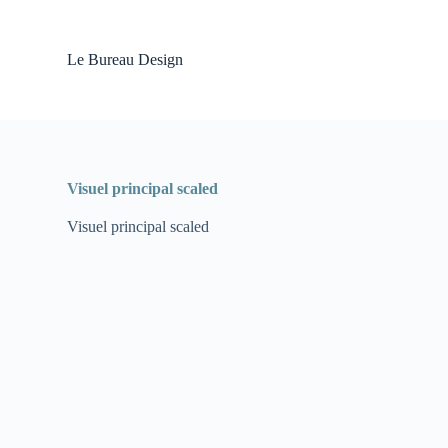
P
a
s
Le Bureau Design
s
e
r
a
u
c
o
Visuel principal scaled
n
t
Visuel principal scaled
e
n
u